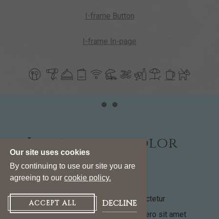
I-frame Button
I-frame In-page
​
Item 1
Item 2
Lorem ipsum dolor
Our site uses cookies
sit amet
By continuing to use our site you are
agreeing to our
cookie policy.
Open
Lorem ipsum dolor sit amet, consectetur
DECLINE
ACCEPT ALL
adipiscing elit. Fusce dignissim libero sit amet